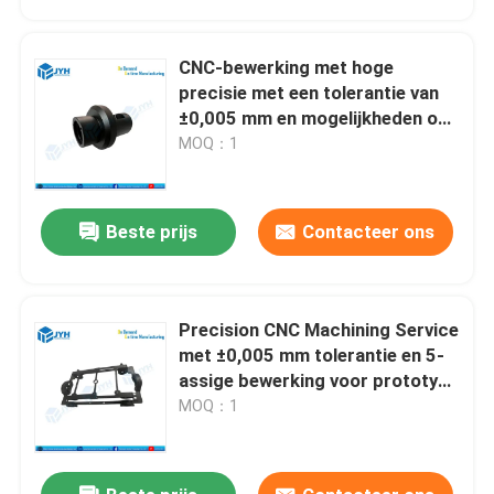
CNC-bewerking met hoge
precisie met een tolerantie van
±0,005 mm en mogelijkheden op
5 assen voor snel prototyping
MOQ：1
Beste prijs
Contacteer ons
Precision CNC Machining Service
Huis
met ±0,005 mm tolerantie en 5-
assige bewerking voor prototype
tot massaproductie
MOQ：1
Diensten
VR toon