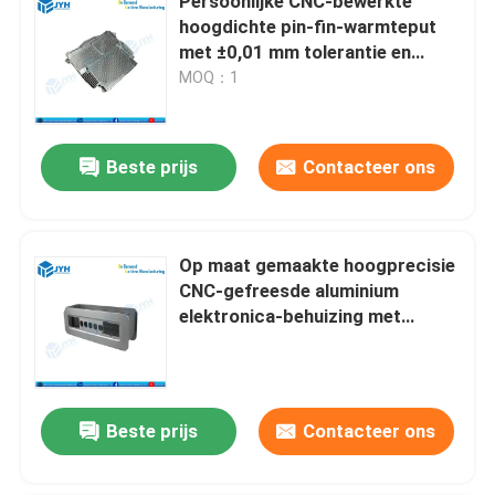
Persoonlijke CNC-bewerkte
hoogdichte pin-fin-warmteput
met ±0,01 mm tolerantie en
corrosiebestendig ECU-gebouw
MOQ：1
Beste prijs
Contacteer ons
Op maat gemaakte hoogprecisie
CNC-gefreesde aluminium
elektronica-behuizing met
thermische en EMI-afscherming
en aangepaste
oppervlakteafwerkingen
Beste prijs
Contacteer ons