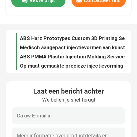
Beste prijs
Contacteer ons
Op maat gemaakte service voor het afdrukken van prototypes ABS voor SLS SLA-drukonderdelen
ABS Harz Prototypes Custom 3D Printing Services Certificaat ISO9001
Ongeveer ons
Medisch aangepast injectievormen van kunststof Precision injectievormen van korte duur
ABS PMMA Plastic Injection Molding Service voor medische onderdelen
Fabrieksreis
Op maat gemaakte precieze injectievorming van kunststoffen
1000000 opnames Plastic Injection Molding Service Poolse medische Plastic Molding ISO9001
Kwaliteitscontrole
POM Plastic Injection Mold Making For Connect Training Cartridge Gesmolten onderdelen
1000-2000 schoten Vacuüm Giet Rapid Prototyping Low Volume Productie
Urethaan Vacuüm Mold Casting Gepolijst Glanzende verf Oppervlak
Contacteer ons
50-100 schoten Vacuüm gieten Rapid prototyping 0.1mm Tolerantie
Laat een bericht achter
Tolerantie 0,15 mm Vacuüm gegoten delen Plastic ABS Urethane gegoten delen
Nieuws
We bellen je snel terug!
OEM Vacuum Casting Rapid Prototyping voor automobielonderdelen voor de luchtvaart
Rubber Vacuum Casting Silicone Mould 100-200 Shots Voor Test Fit
Gevallen
ISO9001 Vacuum Casting Rapid Prototyping Plastic ABS Rapid Prototype Molding
Brushed Anodizing Vacuum Casting Prototyping voor ABS Polyurethanes
Verzoek om een Citaat