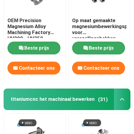
OEM Precision
Op maat gemaakte
Magnesium Alloy
magnesiumbewerkingspro
Machining Factory
voor
HV200 - HV350
versnellingsbakken
Beste prijs
Beste prijs
Contacteer ons
Contacteer ons
titaniumcnc het machinaal bewerken
(31)