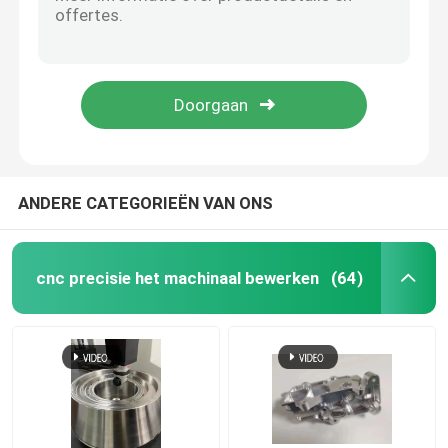
Elektroplatering Vacuüm Giet Rapid Prototyping Efficiënte productie van siliconen schimmel
Custom Low Volume CNC Machining Metalenleverancier / Kleine partijbewerking
cnc precisie het machinaal bewerken
Kleine prototypeservice Vacuümgietfabrikant
CNC-bewerking en vervaardiging van metalen auto-onderdelen
Roestvrij staal CNC die de Diensten machinaal bewerk
Precieze CNC-productieonderdelen voor prototyping / productie
Magnesiumbewerking met precisie
ANDERE CATEGORIEËN VAN ONS
titaniumcnc het machinaal bewerken
cnc precisie het machinaal bewerken
(64)
Laag Volume CNC het Machinaal bewerken
plaatbewerkingsdienst
CNC de Malendienst