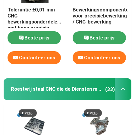
Tolerantie ±0,01 mm
Bewerkingscomponenten
5 Axis CNC-bewerking
CNC-
voor precisiebewerking
bewerkingsonderdelen
/ CNC-bewerking
met hoge precisie
de plastic injectie het vormen dienst
Beste prijs
Beste prijs
CNC de Draaiende Dienst
Contacteer ons
Contacteer ons
De Dienst van het matrijzenafgietsel
Roestvrij staal CNC die de Diensten machinaal bewerken
(33)
Vacuüm Giet Rapid Prototyping
Aangepaste 3D-afdrukservices
Productie van modellen op maat