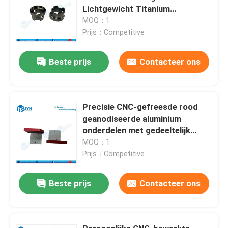
Lichtgewicht Titanium
Onderdelen en CNC Gefreesde
MOQ：1
Titanium Componenten
Prijs：Competitive
Beste prijs
Contacteer ons
Precisie CNC-gefreesde rood
geanodiseerde aluminium
onderdelen met gedeeltelijk
gedeanodiseerde gebieden en
MOQ：1
corrosiebestendigheid
Prijs：Competitive
Beste prijs
Contacteer ons