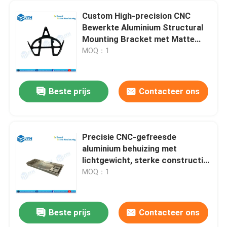
Custom High-precision CNC
Bewerkte Aluminium Structural
Mounting Bracket met Matte
Black Anodized Finish
MOQ：1
Beste prijs
Contacteer ons
Precisie CNC-gefreesde
aluminium behuizing met
lichtgewicht, sterke constructie
en uitstekende thermische
MOQ：1
geleidbaarheid
Beste prijs
Contacteer ons