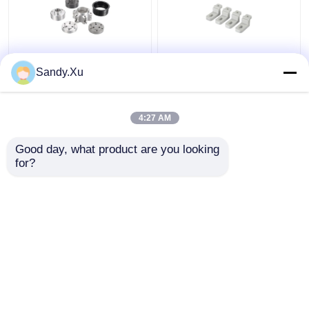
JYH Low Volume CNC
Op maat gemaakte
Sandy.Xu
Machining Leverancier
bewerking prototype
ISO9001 SGS
onderdelen, kleine
Certificaat
batch CNC bewerking
4:27 AM
leverancier
Beste prijs
Beste prijs
Good day, what product are you looking 
for?
Contacteer ons
Contacteer ons
Bekijk meer
Thuis
Ongeveer ons
Contacteer ons
Desktop Site
Sitemap
Privacybeleid