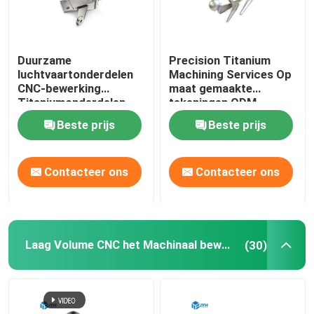
Duurzame
Precision Titanium
luchtvaartonderdelen
Machining Services Op
CNC-bewerking
maat gemaakte
Titaniumonderdelen
tekeningen ODM
0.01-0.005 mm
beschikbaar
Beste prijs
Beste prijs
Tolerantie
Contacteer ons
Contacteer ons
Laag Volume CNC het Machinaal bewerken
(30)