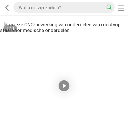
1
/
1