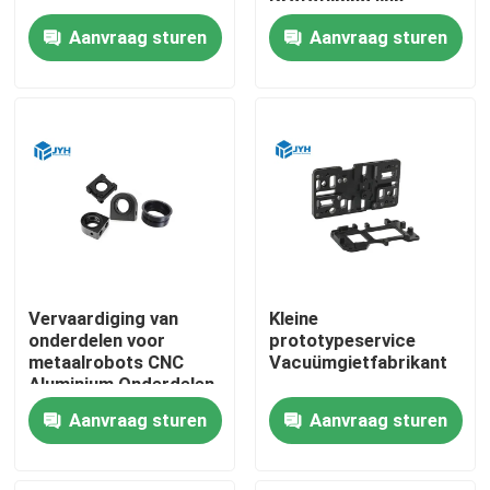
Prototyping van
roestvrij staal
Aanvraag sturen
Aanvraag sturen
Ongeveer ons
Fabrieksreis
Kwaliteitscontrole
Contacteer ons
Vervaardiging van
Kleine
Nieuws
onderdelen voor
prototypeservice
metaalrobots CNC
Vacuümgietfabrikant
Aluminium Onderdelen
voor het verwerken
Gevallen
Aanvraag sturen
Aanvraag sturen
van lage volumes
Verzoek om een Citaat