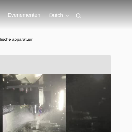
Evenementen
Dutch
dische apparatuur