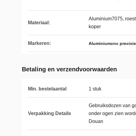
Aluminium7075, roestv
Materiaal:
koper
Markeren:
Aluminiumcnc precisie
Betaling en verzendvoorwaarden
Min. bestelaantal
1 stuk
Gebruiksdozen van go
Verpakking Details
onder ogen zien wor
Douan