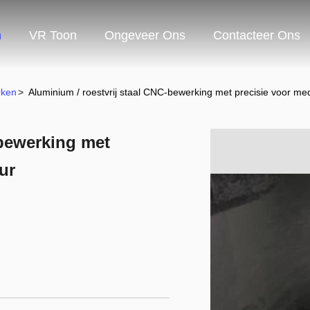
n
VR Toon
Ongeveer Ons
Contacteer Ons
rken
>
Aluminium / roestvrij staal CNC-bewerking met precisie voor me
-bewerking met
ur