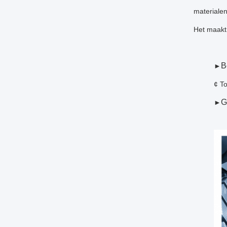
materialen
Het maakt
B
►
¢ To
G
►