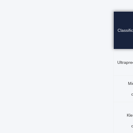
Classific
Ultrapr
Mi
Kle