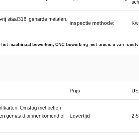
sch
rij staal316, geharde metalen,
inspectie methode:
Kwa
,
 het machinaal bewerken
CNC-bewerking met precisie van roestvr
Prijs
USD
lfkarton, Omslag met bellen
den gemaakt binnenkomend of
Levertijd
2-5