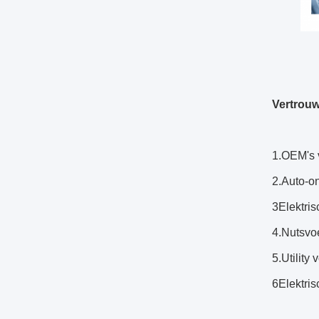
Vertrouw
1.OEM's 
2.Auto-o
3Elektris
4.Nutsvo
5.Utility 
6Elektris