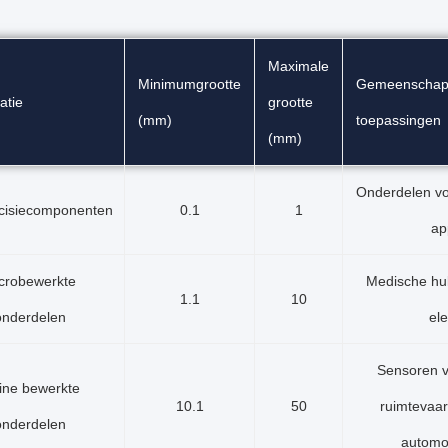
Maximale
Minimumgrootte
Gemeenschapp
atie
grootte
(mm)
toepassingen
(mm)
Onderdelen vo
ecisiecomponenten
0.1
1
ap
crobewerkte
Medische hul
1.1
10
onderdelen
ele
Sensoren v
ine bewerkte
10.1
50
ruimtevaar
onderdelen
automob