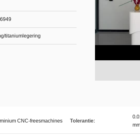
16949
g/titaniumlegering
0.0
luminium CNC-freesmachines
Tolerantie:
mm