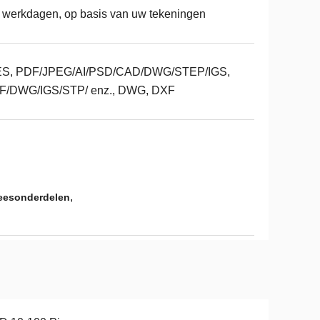
 werkdagen, op basis van uw tekeningen
ES, PDF/JPEG/AI/PSD/CAD/DWG/STEP/IGS,
F/DWG/IGS/STP/ enz., DWG, DXF
,
eesonderdelen