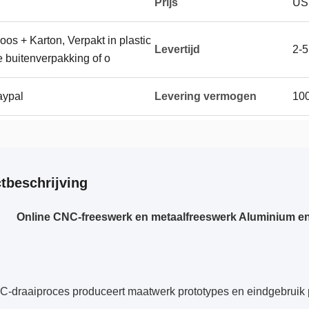
Prijs
US
doos + Karton, Verpakt in plastic
Levertijd
2-5
e buitenverpakking of o
aypal
Levering vermogen
100
tbeschrijving
Online CNC-freeswerk en metaalfreeswerk Aluminium en 
-draaiproces produceert maatwerk prototypes en eindgebruik pr