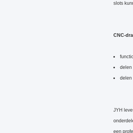
slots ku
CNC-draa
functi
delen
delen 
JYH leve
onderdel
een prof