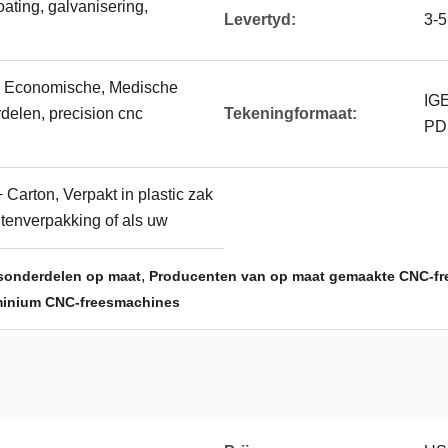
ating, galvanisering,
Levertyd:
3-5
, Economische, Medische
IG
delen, precision cnc
Tekeningformaat:
PD
 Carton, Verpakt in plastic zak
itenverpakking of als uw
,
sonderdelen op maat
Producenten van op maat gemaakte CNC-fr
uminium CNC-freesmachines