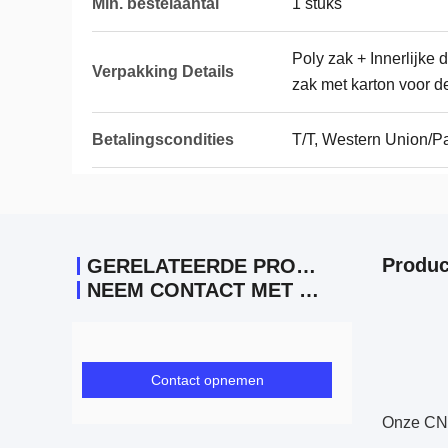
Min. bestelaantal
1 stuks
Poly zak + Innerlijke 
Verpakking Details
zak met karton voor d
Betalingscondities
T/T, Western Union/P
Produc
GERELATEERDE PRODUCTEN
NEEM CONTACT MET ONS OP
Contact opnemen
Onze CNC