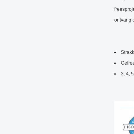
freesproj
ontvang 
Strak
Gefre
3, 4, 