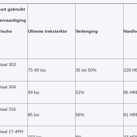
ort gebruikt
ervaardiging
rische
Ultieme treksterkte
Verlenging
Hardh
staal 303
75-90 ksi
35 tot 50%
228 H
staal 304
99 ksi
52%
85 HR
staal 316
85 ksi
56%
81 HR
staal 17-4PH