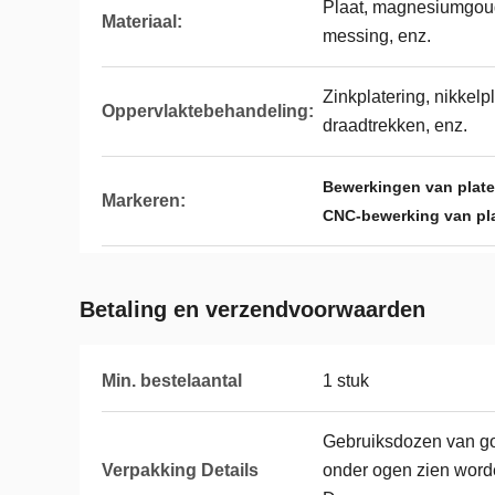
Plaat, magnesiumgoud,
Materiaal:
messing, enz.
Zinkplatering, nikkelp
Oppervlaktebehandeling:
draadtrekken, enz.
Bewerkingen van platen
Markeren:
CNC-bewerking van plat
Betaling en verzendvoorwaarden
Min. bestelaantal
1 stuk
Gebruiksdozen van go
Verpakking Details
onder ogen zien wor