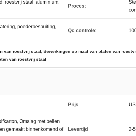
 roestvrij staal, aluminium,
Ste
Proces:
con
latering, poederbespuiting,
Qc-controle:
100
,
 van roestvrij staal
Bewerkingen op maat van platen van roestvri
en van roestvrij staal
Prijs
USD
lfkarton, Omslag met bellen
den gemaakt binnenkomend of
Levertijd
2-5