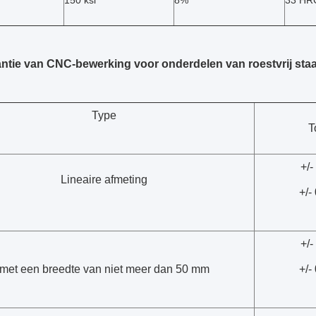
150 ksi
8%
33 HR
antie van CNC-bewerking voor onderdelen van roestvrij staa
Type
T
+/
Lineaire afmeting
+/-
+/
met een breedte van niet meer dan 50 mm
+/-