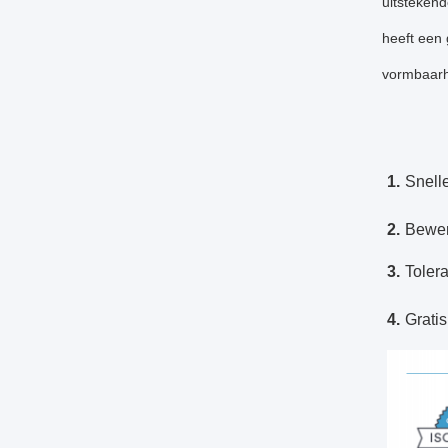
uitstekend
heeft een
vormbaarhe
1.
Snelle
2.
Bewer
3.
Tolera
4.
Grati