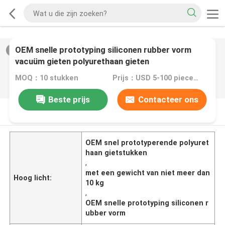
OEM snelle prototyping siliconen rubber vorm
2
/
0
vacuüm gieten polyurethaan gieten
MOQ：10 stukken
Prijs：USD 5-100 pieces,negotiable
Beste prijs
Contacteer ons
PRODUCTOMSCHRIJVING
OEM snel prototyperende polyuret
haan gietstukken
,
met een gewicht van niet meer dan
Hoog licht:
10 kg
,
OEM snelle prototyping siliconen r
ubber vorm