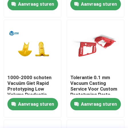
elektronische
Production Solutions
Aanvraag sturen
Aanvraag sturen
beeldschermen
1000-2000 schoten
Tolerantie 0.1 mm
Vacuüm Giet Rapid
Vacuum Casting
Prototyping Low
Service Voor Custom
Huis
Volume Productie
Prototyping Parts
Aanvraag sturen
Aanvraag sturen
Diensten
VR toon