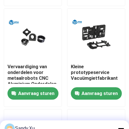
Vervaardiging van
Kleine
onderdelen voor
prototypeservice
metaalrobots CNC
Vacuümgietfabrikant
Aluminium Onderdelen
voor het verwerken
Huis
Aanvraag sturen
Aanvraag sturen
van lage volumes
Diensten
VR toon
Sandy.Xu