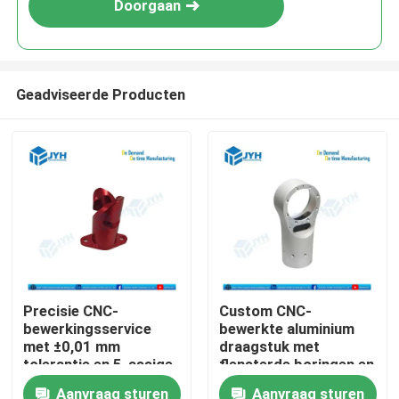
Doorgaan
Geadviseerde Producten
Huis
Precisie CNC-
Custom CNC-
bewerkingsservice
bewerkte aluminium
Diensten
met ±0,01 mm
draagstuk met
tolerantie en 5-assige
flensterde boringen en
mogelijkheden voor
precisie montage
Aanvraag sturen
Aanvraag sturen
VR toon