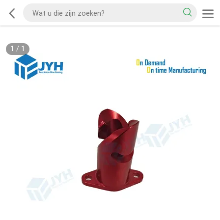
1
/
1