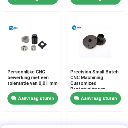
componenten van
gaten
luchtvaartkwaliteit
Ongeveer ons
Fabrieksreis
Kwaliteitscontrole
Contacteer ons
Persoonlijke CNC-
Precision Small Batch
bewerking met een
CNC Machining
tolerantie van 0,01 mm
Customized
Nieuws
Prototyping van
roestvrij staal
Aanvraag sturen
Aanvraag sturen
Gevallen
Verzoek om een Citaat