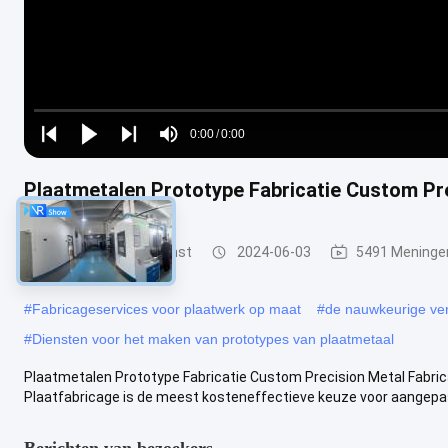
Loaded
:
0%
0:00
/
0:00
Play
Play
Play
Mute
Current
Duration
next
next
Plaatmetalen Prototype Fabricatie Custom Pr
Time
plaatbewerkingsdienst
2024-06-03
5491 Meninge
#
Fabricageservices voor plaatwerk op maat
#
de nauwkeurige ver
#
Diensten voor het maken van prototypes van plaatmetaal
Plaatmetalen Prototype Fabricatie Custom Precision Metal Fabri
Plaatfabricage is de meest kosteneffectieve keuze voor aangepast
Berichten van bezoekers