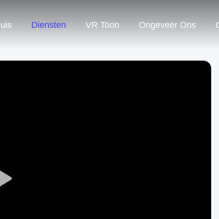
uis
Diensten
VR Toon
Ongeveer Ons
Play
Video