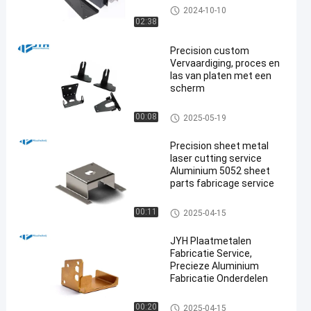
plaatbewerkingsdienst
2024-10-10
02:38
Precision custom
Vervaardiging, proces en
las van platen met een
scherm
en
plaatbewerkingsdienst
00:08
2025-05-19
Precision sheet metal
laser cutting service
Aluminium 5052 sheet
parts fabricage service
plaatbewerkingsdienst
00:11
2025-04-15
JYH Plaatmetalen
Fabricatie Service,
Precieze Aluminium
Fabricatie Onderdelen
plaatbewerkingsdienst
00:20
2025-04-15