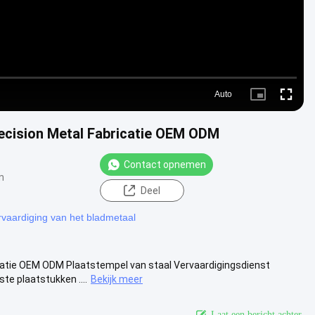
Auto
Picture-
Fullscre
in-
Picture
ecision Metal Fabricatie OEM ODM
Contact opnemen
n
Deel
vaardiging van het bladmetaal
catie OEM ODM Plaatstempel van staal Vervaardigingsdienst
e plaatstukken ....
Bekijk meer
Laat een bericht achter.