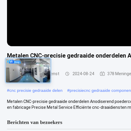
Metalen CNC-precisie gedraaide onderdelen 
CNC de Draaiende Dienst
2024-08-24
378 Mening
#
cnc precisie gedraaide delen
#
precisiecnc gedraaide componen
Metalen CNC-precisie gedraaide onderdelen Anodiserend poederc
en fabricage Precise Metal Service Efficiënte cnc-draaidiensten met
Berichten van bezoekers