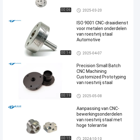
CNC de Draaiende Dienst
00:06
2025-03-20
ISO 9001 CNC-draaidienst
voor metalen onderdelen
van roestvrij staal
Automotive
CNC de Draaiende Dienst
00:14
2025-04-07
Precision Small Batch
CNC Machining
Customized Prototyping
van roestvrij staal
Laag Volume CNC het Machin
00:19
2025-05-08
aal bewerken
Aanpassing van CNC-
bewerkingsonderdelen
van roestvrij staal met
hoge tolerantie
Roestvrij staal CNC die de Die
00:15
2024-10-10