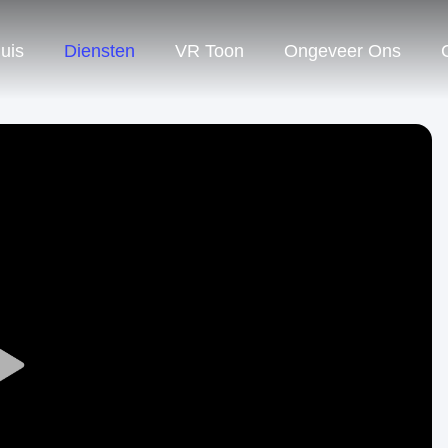
uis
Diensten
VR Toon
Ongeveer Ons
Play
Video