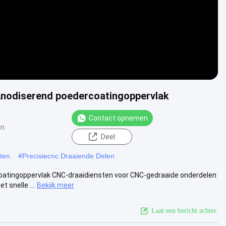
Anodiserend poedercoatingoppervlak
Contact opnemen
en
Deel
ten
#
Precisiecnc Draaiende Delen
oatingoppervlak CNC-draaidiensten voor CNC-gedraaide onderdelen
 snelle ...
Bekijk meer
Laat een bericht achter.