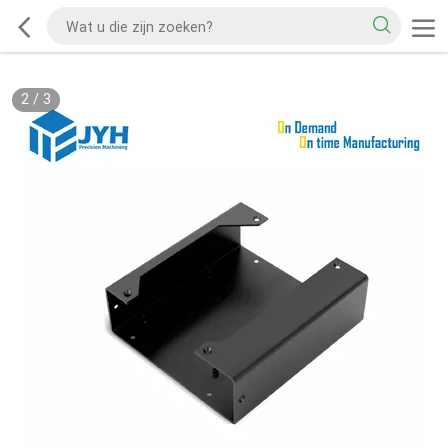
2
/
3