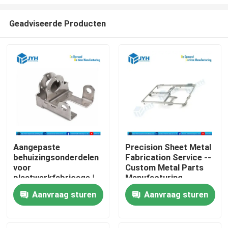
Geadviseerde Producten
Aangepaste
Precision Sheet Metal
behuizingsonderdelen
Fabrication Service --
Huis
voor
Custom Metal Parts
plaatwerkfabricage |
Manufacturing --
Precisieoplossingen
Precision Sheet Metal
Diensten
Aanvraag sturen
Aanvraag sturen
voor metalen
Fabrication Service --
behuizingen
Precision Sheet Metal
Fabrication Service --
VR toon