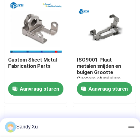
Custom Metal Parts
Manufacturing --
Productie van metalen
Ongeveer ons
onderdelen op maat
Fabrieksreis
Kwaliteitscontrole
Custom Sheet Metal
ISO9001 Plaat
Fabrication Parts
metalen snijden en
buigen Grootte
Contacteer ons
Custom aluminium
plaat fabricage
Aanvraag sturen
Aanvraag sturen
Nieuws
Gevallen
Sandy.Xu
Verzoek om een Citaat